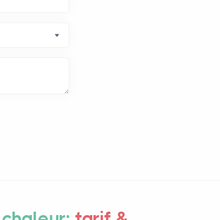
 chaleur:
tarif &