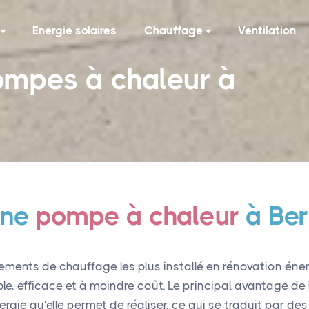
Energie solaires
Chauffage
Ventilation
pompes à chaleur à
 une
pompe à chaleur
à Ber
ements de chauffage les plus installé en rénovation éne
ple, efficace et à moindre coût. Le principal avantage d
ergie qu'elle permet de réaliser, ce qui se traduit par des