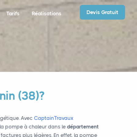
Devis Gratuit
Tarifs
Réalisations
nin (38)?
rgétique. Avec
CaptainTravaux
e la pompe à chaleur dans le
département
 factures plus légères. En effet, la pompe