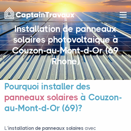
Installation de panneaux
solaires photovoltaique à
Couzon-au-Mont-d-Or (69
Rhone)
Pourquoi installer des
panneaux solaires
à Couzon-
au-Mont-d-Or (69)?
L’
installation de panneaux solaires
avec