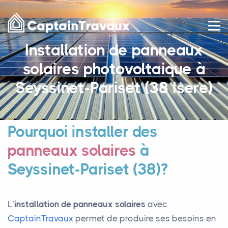
Installation de panneaux
solaires photovoltaique à
Seyssinet-Pariset (38 Isere)
Pourquoi installer des
panneaux solaires
à
Seyssinet-Pariset (38)?
L’
installation de panneaux solaires
avec
CaptainTravaux
permet de produire ses besoins en