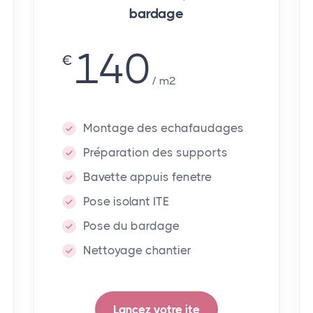
bardage
140
€
m²
Montage des echafaudages
Préparation des supports
Bavette appuis fenetre
Pose isolant ITE
Pose du bardage
Nettoyage chantier
Lancez votre ite