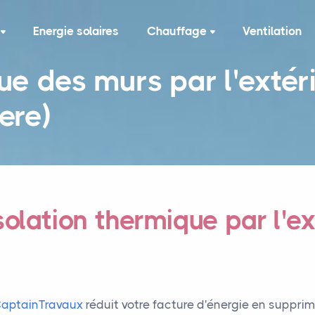
Energie solaires
Chauffage
Ventilation
ue des murs par l'extér
ere)
solation thermique par l'ex
aptainTravaux
réduit votre facture d'énergie en suppri