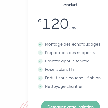
enduit
120
€
m²
Montage des echafaudages
Préparation des supports
Bavette appuis fenetre
Pose isolant ITE
Enduit sous couche + finition
Nettoyage chantier
Demarrez votre isolation