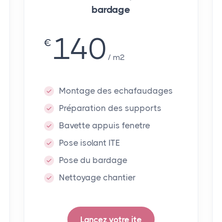
bardage
140
€
m²
Montage des echafaudages
Préparation des supports
Bavette appuis fenetre
Pose isolant ITE
Pose du bardage
Nettoyage chantier
Lancez votre ite