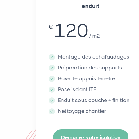
enduit
120
€
m²
Montage des echafaudages
Préparation des supports
Bavette appuis fenetre
Pose isolant ITE
Enduit sous couche + finition
Nettoyage chantier
Demarrez votre isolation