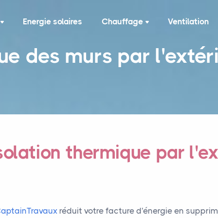
Energie solaires
Chauffage
Ventilation
ue des murs par l'extér
solation thermique par l'ex
aptainTravaux
réduit votre facture d'énergie en suppri