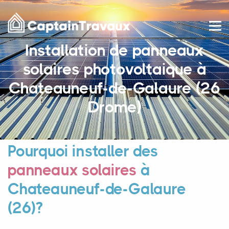
Installation de panneaux
solaires photovoltaique à
Chateauneuf-de-Galaure (26
Drome)
Pourquoi installer des
panneaux solaires
à
Chateauneuf-de-Galaure
(26)?