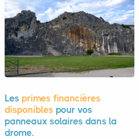
Les
primes financières
disponibles
pour vos
panneaux solaires dans la
drome.